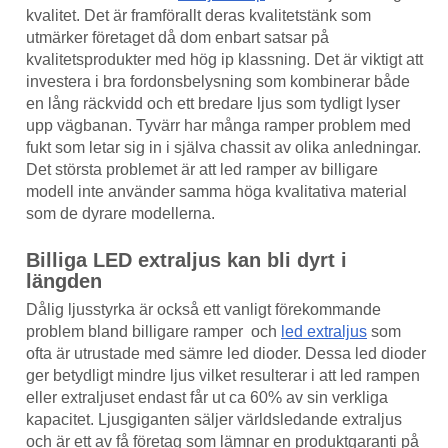
kvalitet. Det är framförallt deras kvalitetstänk som
utmärker företaget då dom enbart satsar på
kvalitetsprodukter med hög ip klassning. Det är viktigt att
investera i bra fordonsbelysning som kombinerar både
en lång räckvidd och ett bredare ljus som tydligt lyser
upp vägbanan. Tyvärr har många ramper problem med
fukt som letar sig in i själva chassit av olika anledningar.
Det största problemet är att led ramper av billigare
modell inte använder samma höga kvalitativa material
som de dyrare modellerna.
Billiga LED extraljus kan bli dyrt i
längden
Dålig ljusstyrka är också ett vanligt förekommande
problem bland billigare ramper och
led extraljus
som
ofta är utrustade med sämre led dioder. Dessa led dioder
ger betydligt mindre ljus vilket resulterar i att led rampen
eller extraljuset endast får ut ca 60% av sin verkliga
kapacitet. Ljusgiganten säljer världsledande extraljus
och är ett av få företag som lämnar en produktgaranti på