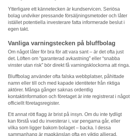
Ytterligare ett kännetecken är kundservicen. Seriösa
bolag undviker pressande försäljningsmetoder och låter
istället potentiella investerare fatta informerade beslut i
egen takt.
Vanliga varningstecken på bluffbolag
Om något låter för bra för att vara sant – är det ofta just
det. Löften om “garanterad avkastning” eller “snabba
vinster utan risk” bör direkt få varningsklockorna att ringa.
Bluffbolag använder ofta falska webbplatser, påhittade
namn eller till och med kapade identiteter från riktiga
aktörer. Många gånger saknas ordentlig
kontaktinformation och företaget är inte registrerat i något
officiellt företagsregister.
Ett annat rött flagg är brist på insyn. Om du inte tydligt
kan förstå vad du investerar i, var pengarna går, eller
vilka som ligger bakom bolaget – backa. I dessa
sammanhang är magkänslan ofta en viktig allierad.