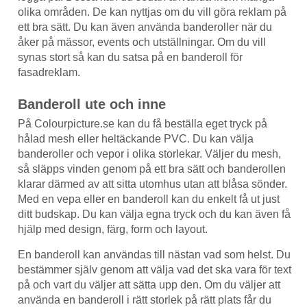
olika områden. De kan nyttjas om du vill göra reklam på
ett bra sätt. Du kan även använda banderoller när du
åker på mässor, events och utställningar. Om du vill
synas stort så kan du satsa på en banderoll för
fasadreklam.
Banderoll ute och inne
På Colourpicture.se kan du få beställa eget tryck på
hålad mesh eller heltäckande PVC. Du kan välja
banderoller och vepor i olika storlekar. Väljer du mesh,
så släpps vinden genom på ett bra sätt och banderollen
klarar därmed av att sitta utomhus utan att blåsa sönder.
Med en vepa eller en banderoll kan du enkelt få ut just
ditt budskap. Du kan välja egna tryck och du kan även få
hjälp med design, färg, form och layout.
En banderoll kan användas till nästan vad som helst. Du
bestämmer själv genom att välja vad det ska vara för text
på och vart du väljer att sätta upp den. Om du väljer att
använda en banderoll i rätt storlek på rätt plats får du