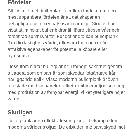
Fördelar
Att installera ett bullerplank ger flera fördelar där den
mest uppenbara fördelen är att det skapar en
behagligare och mer hälsosam närmiljö. Studier har
visat att minskat buller bidrar till lägre stressnivåer och
förbättrad sömnkvalitet. För det andra kan bullerplank
öka din fastighets värde, eftersom lugn och ro är
attraktiva egenskaper för potentiella köpare eller
hyresgäster.
Dessutom bidrar bullerplank till förhöjd säkerhet genom
att agera som en barriär som skyddar fotgängare från
närliggande trafik. Vissa moderna bullerplank är även
utrustade med solpaneler, vilket kombinerar ljudisolering
med produktion av förnybar energi, vilket ytterligare höjer
värdet.
Slutligen
Bullerplank är en effektiv lösning för att bekämpa den
moderna världens oljud. De erbjuder inte bara skydd mot