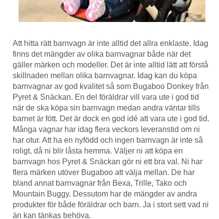
Att hitta rätt barnvagn är inte alltid det allra enklaste. Idag
finns det mängder av olika barnvagnar både när det
gäller märken och modeller. Det är inte alltid lätt att förstå
skillnaden mellan olika barnvagnar. Idag kan du köpa
barnvagnar av god kvalitet så som Bugaboo Donkey från
Pyret & Snäckan. En del föräldrar vill vara ute i god tid
när de ska köpa sin barnvagn medan andra väntar tills
barnet är fött. Det är dock en god idé att vara ute i god tid.
Många vagnar har idag flera veckors leveranstid om ni
har otur. Att ha en nyfödd och ingen barnvagn är inte så
roligt, då ni blir låsta hemma. Väljer ni att köpa en
barnvagn hos Pyret & Snäckan gör ni ett bra val. Ni har
flera märken utöver Bugaboo att välja mellan. De har
bland annat barnvagnar från Bexa, Trille, Tako och
Mountain Buggy. Dessutom har de mängder av andra
produkter för både föräldrar och barn. Ja i stort sett vad ni
än kan tänkas behöva.