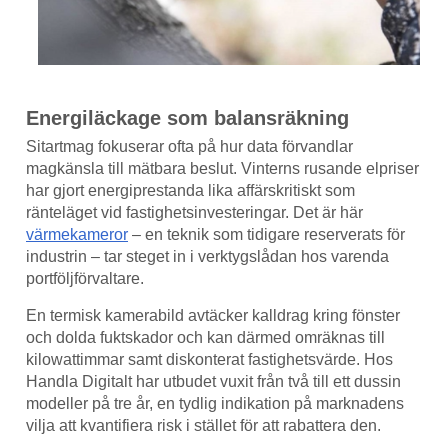
Energiläckage som balansräkning
Sitartmag fokuserar ofta på hur data förvandlar
magkänsla till mätbara beslut. Vinterns rusande elpriser
har gjort energiprestanda lika affärskritiskt som
ränteläget vid fastighets­investeringar. Det är här
värmekameror
– en teknik som tidigare reserverats för
industrin – tar steget in i verktygslådan hos varenda
portföljförvaltare.
En termisk kamerabild avtäcker kalldrag kring fönster
och dolda fuktskador och kan därmed omräknas till
kilowattimmar samt diskonterat fastighetsvärde. Hos
Handla Digitalt har utbudet vuxit från två till ett dussin
modeller på tre år, en tydlig indikation på marknadens
vilja att kvantifiera risk i stället för att rabattera den.