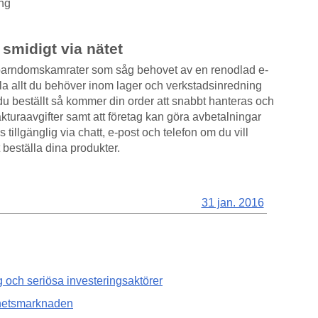
ing
 smidigt via nätet
 barndomskamrater som såg behovet av en renodlad e-
lla allt du behöver inom lager och verkstadsinredning
 du beställt så kommer din order att snabbt hanteras och
akturaavgifter samt att företag kan göra avbetalningar
tillgänglig via chatt, e-post och telefon om du vill
t beställa dina produkter.
31 jan. 2016
g och seriösa investeringsaktörer
ghetsmarknaden