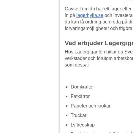
Oavsett om du har ett lager eller e
in på
lagerhylla.se
och investera i
du kan få ordning och reda på di
förvaringsmöjligheter och frigöra 
Vad erbjuder Lagergig
Hos Lagergiganten hittar du Sver
verkstäder och förutom arbetsbor
som dessa:
Domkrafter
Fatkärror
Paneler och krokar
Truckar
Lyftredskap