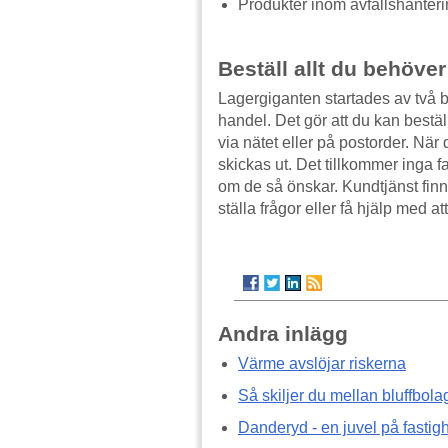
Produkter inom avfallshanter
Beställ allt du behöver
Lagergiganten startades av två
handel. Det gör att du kan bestä
via nätet eller på postorder. När
skickas ut. Det tillkommer inga f
om de så önskar. Kundtjänst finns 
ställa frågor eller få hjälp med at
Andra inlägg
Värme avslöjar riskerna
Så skiljer du mellan bluffbola
Danderyd - en juvel på fasti