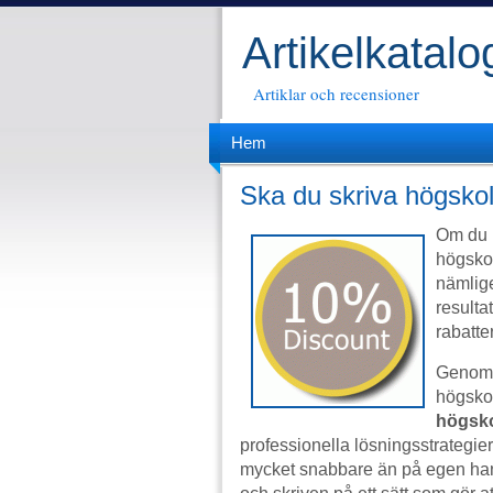
Artikelkatal
Artiklar och recensioner
Hem
Ska du skriva högsko
Om du p
högskol
nämlige
resulta
rabatter
Genom 
högskol
högsko
professionella lösningsstrategier
mycket snabbare än på egen han