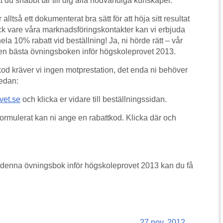
tt du snabbt tar till dig alla nödvändiga kunskaper.
ltså ett dokumenterat bra sätt för att höja sitt resultat
k vare våra marknadsföringskontakter kan vi erbjuda
la 10% rabatt vid beställning! Ja, ni hörde rätt – vår
den bästa övningsboken inför högskoleprovet 2013.
tkod kräver vi ingen motprestation, det enda ni behöver
nedan:
vet.se
och klicka er vidare till beställningssidan.
rmulerat kan ni ange en rabattkod. Klicka där och
å denna övningsbok inför högskoleprovet 2013 kan du få
27 nov. 2012