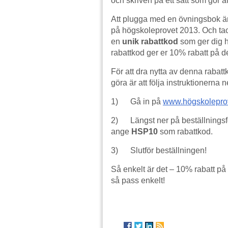
och skriven på ett sätt som gör a
Att plugga med en övningsbok är al
på högskoleprovet 2013. Och tac
en
unik rabattkod
som ger dig he
rabattkod ger er 10% rabatt på 
För att dra nytta av denna rabat
göra är att följa instruktionerna 
1) Gå in på
www.högskolepro
2) Längst ner på beställningsfo
ange
HSP10
som rabattkod.
3) Slutför beställningen!
Så enkelt är det – 10% rabatt p
så pass enkelt!