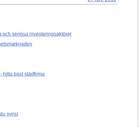
g och seriösa investeringsaktörer
ghetsmarknaden
 hitta bäst städfirma
 du syns!