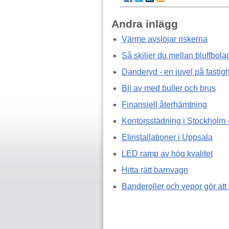
Andra inlägg
Värme avslöjar riskerna
Så skiljer du mellan bluffbola
Danderyd - en juvel på fasti
Bli av med buller och brus
Finansiell återhämtning
Kontorsstädning i Stockholm –
Elinstallationer i Uppsala
LED ramp av hög kvalitet
Hitta rätt barnvagn
Banderoller och vepor gör att