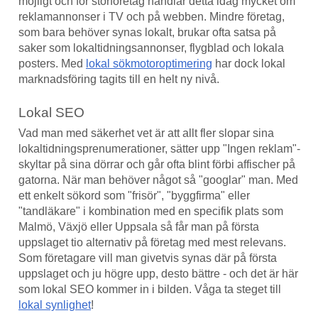
möjligt och för storföretag handlar detta idag mycket om
reklamannonser i TV och på webben. Mindre företag,
som bara behöver synas lokalt, brukar ofta satsa på
saker som lokaltidningsannonser, flygblad och lokala
posters. Med
lokal sökmotoroptimering
har dock lokal
marknadsföring tagits till en helt ny nivå.
Lokal SEO
Vad man med säkerhet vet är att allt fler slopar sina
lokaltidningsprenumerationer, sätter upp "Ingen reklam"-
skyltar på sina dörrar och går ofta blint förbi affischer på
gatorna. När man behöver något så "googlar" man. Med
ett enkelt sökord som "frisör", "byggfirma" eller
"tandläkare" i kombination med en specifik plats som
Malmö, Växjö eller Uppsala så får man på första
uppslaget tio alternativ på företag med mest relevans.
Som företagare vill man givetvis synas där på första
uppslaget och ju högre upp, desto bättre - och det är här
som lokal SEO kommer in i bilden. Våga ta steget till
lokal synlighet
!