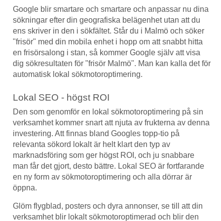
Google blir smartare och smartare och anpassar nu dina
sökningar efter din geografiska belägenhet utan att du
ens skriver in den i sökfältet. Står du i Malmö och söker
"frisör" med din mobila enhet i hopp om att snabbt hitta
en frisörsalong i stan, så kommer Google själv att visa
dig sökresultaten för "frisör Malmö". Man kan kalla det för
automatisk lokal sökmotoroptimering.
Lokal SEO - högst ROI
Den som genomför en lokal sökmotoroptimering på sin
verksamhet kommer snart att njuta av frukterna av denna
investering. Att finnas bland Googles topp-tio på
relevanta sökord lokalt är helt klart den typ av
marknadsföring som ger högst ROI, och ju snabbare
man får det gjort, desto bättre. Lokal SEO är fortfarande
en ny form av sökmotoroptimering och alla dörrar är
öppna.
Glöm flygblad, posters och dyra annonser, se till att din
verksamhet blir lokalt sökmotoroptimerad och blir den