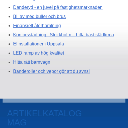
Danderyd - en juvel på fastighetsmarknaden
Bli av med buller och brus
Finansiell återhämtning
Kontorsstädning i Stockholm – hitta bäst städfirma
Elinstallationer i Uppsala
LED ramp av hög kvalitet
Hitta rätt barnvagn
Banderoller och vepor gör att du syns!
ARTIKELKATALOG
MAG