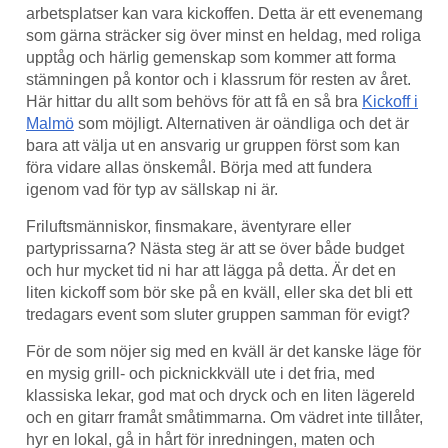
arbetsplatser kan vara kickoffen. Detta är ett evenemang
som gärna sträcker sig över minst en heldag, med roliga
upptåg och härlig gemenskap som kommer att forma
stämningen på kontor och i klassrum för resten av året.
Här hittar du allt som behövs för att få en så bra
Kickoff i
Malmö
som möjligt. Alternativen är oändliga och det är
bara att välja ut en ansvarig ur gruppen först som kan
föra vidare allas önskemål. Börja med att fundera
igenom vad för typ av sällskap ni är.
Friluftsmänniskor, finsmakare, äventyrare eller
partyprissarna? Nästa steg är att se över både budget
och hur mycket tid ni har att lägga på detta. Är det en
liten kickoff som bör ske på en kväll, eller ska det bli ett
tredagars event som sluter gruppen samman för evigt?
För de som nöjer sig med en kväll är det kanske läge för
en mysig grill- och picknickkväll ute i det fria, med
klassiska lekar, god mat och dryck och en liten lägereld
och en gitarr framåt småtimmarna. Om vädret inte tillåter,
hyr en lokal, gå in hårt för inredningen, maten och