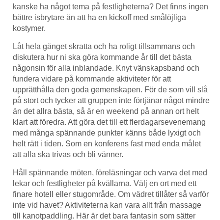
kanske ha något tema på festligheterna? Det finns ingen
bättre isbrytare än att ha en kickoff med smålöjliga
kostymer.
Låt hela gänget skratta och ha roligt tillsammans och
diskutera hur ni ska göra kommande år till det bästa
någonsin för alla inblandade. Knyt vänskapsband och
fundera vidare på kommande aktiviteter för att
upprätthålla den goda gemenskapen. För de som vill slå
på stort och tycker att gruppen inte förtjänar något mindre
än det allra bästa, så är en weekend på annan ort helt
klart att föredra. Att göra det till ett flerdagarsevenemang
med många spännande punkter känns både lyxigt och
helt rätt i tiden. Som en konferens fast med enda målet
att alla ska trivas och bli vänner.
Håll spännande möten, föreläsningar och varva det med
lekar och festligheter på kvällarna. Välj en ort med ett
finare hotell eller stugområde. Om vädret tillåter så varför
inte vid havet? Aktiviteterna kan vara allt från massage
till kanotpaddling. Här är det bara fantasin som sätter