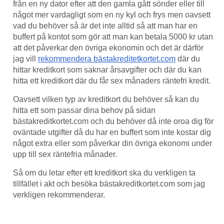
från en ny dator efter att den gamla gått sönder eller till
något mer vardagligt som en ny kyl och frys men oavsett
vad du behöver så är det inte alltid så att man har en
buffert på kontot som gör att man kan betala 5000 kr utan
att det påverkar den övriga ekonomin och det är därför
jag vill
rekommendera bästakreditetkortet.com
där du
hittar kreditkort som saknar årsavgifter och där du kan
hitta ett kreditkort där du får sex månaders räntefri kredit.
Oavsett vilken typ av kreditkort du behöver så kan du
hitta ett som passar dina behov på sidan
bästakreditkortet.com och du behöver då inte oroa dig för
oväntade utgifter då du har en buffert som inte kostar dig
något extra eller som påverkar din övriga ekonomi under
upp till sex räntefria månader.
Så om du letar efter ett kreditkort ska du verkligen ta
tillfället i akt och besöka bästakreditkortet.com som jag
verkligen rekommenderar.